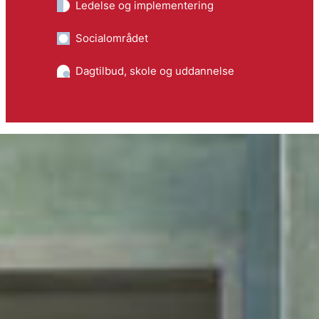
Ledelse og implementering
Socialområdet
Dagtilbud, skole og uddannelse