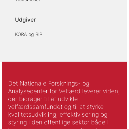
Udgiver
KORA og BIP
Det Nationale Forsknings- og
Analysecenter for Velfærd leverer viden,
der bidrager til at udvikle
velfærdssamfundet og til at styrke
kvalitetsudvikling, effektivisering og
styring i den offentlige sektor både i