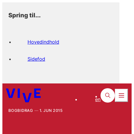
Spring til...
Hovedindhold
Sidefod
en
BOGBIDRAG
1. JUN 2015