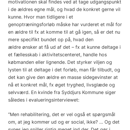
motivationen skal findes ved at tage udgangspunkt
i de ældres egne mål, og hvad de konkret gerne vil
kunne. Hvor man tidligere i et
genoptræningsforløb måske har vurderet et mål for
en ældre til fx at komme til at gå igen, så er det nu
mere specifikt bundet op på, hvad den
ældre ønsker at få ud af det – fx at kunne deltage i
et fællesskab i aktivitetscenteret, handle hos
købmanden eller lignende. Det styrker viljen og
lysten til at deltage i det forløb, man får tilbudt, og
det kan give den ældre en masse sidegevinster at
nå et konkret mål, fx øget tryghed, livsglæde og
selvværd. En kvinde fra Syddjurs Kommune siger
således i evalueringsinterviewet:
”Men rehabilitering, det er vel også et spørgsmål
om, at jeg kommer ud og er social, ikke? … Og det
synes jeg spiller rigtig meget ind der. Det gør i