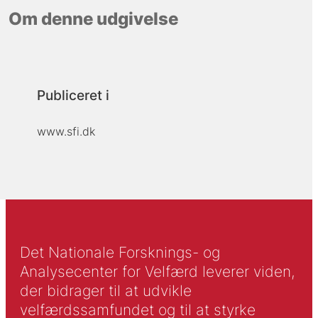
Om denne udgivelse
Publiceret i
www.sfi.dk
Det Nationale Forsknings- og
Analysecenter for Velfærd leverer viden,
der bidrager til at udvikle
velfærdssamfundet og til at styrke