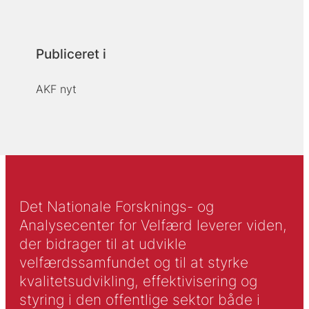
Publiceret i
AKF nyt
Det Nationale Forsknings- og
Analysecenter for Velfærd leverer viden,
der bidrager til at udvikle
velfærdssamfundet og til at styrke
kvalitetsudvikling, effektivisering og
styring i den offentlige sektor både i