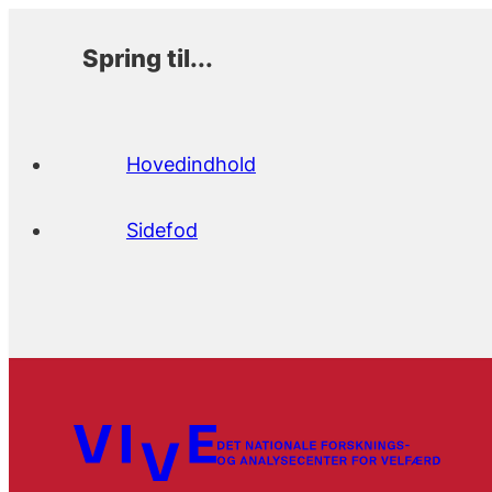
Spring til...
Hovedindhold
Sidefod