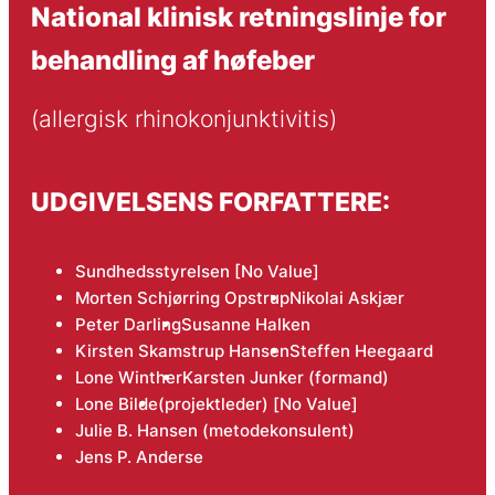
National klinisk retningslinje for
behandling af høfeber
(allergisk rhinokonjunktivitis)
UDGIVELSENS FORFATTERE:
Sundhedsstyrelsen [No Value]
Morten Schjørring Opstrup
Nikolai Askjær
Peter Darling
Susanne Halken
Kirsten Skamstrup Hansen
Steffen Heegaard
Lone Winther
Karsten Junker (formand)
Lone Bilde
(projektleder) [No Value]
Julie B. Hansen (metodekonsulent)
Jens P. Anderse