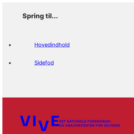
Spring til...
Hovedindhold
Sidefod