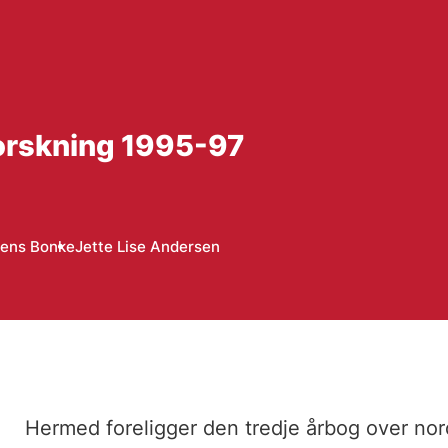
orskning 1995-97
Jens Bonke
Jette Lise Andersen
Hermed foreligger den tredje årbog over no