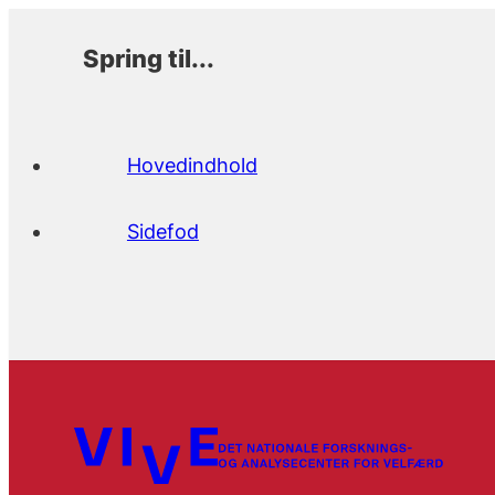
Spring til...
Hovedindhold
Sidefod