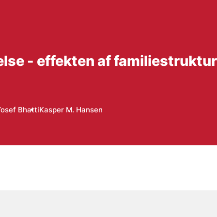
se - effekten af familiestruktu
osef Bhatti
Kasper M. Hansen