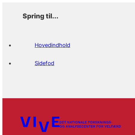
Spring til...
Hovedindhold
Sidefod