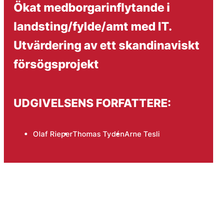
Ökat medborgarinflytande i
landsting/fylde/amt med IT.
Utvärdering av ett skandinaviskt
försögsprojekt
UDGIVELSENS FORFATTERE:
Olaf Rieper
Thomas Tydén
Arne Tesli