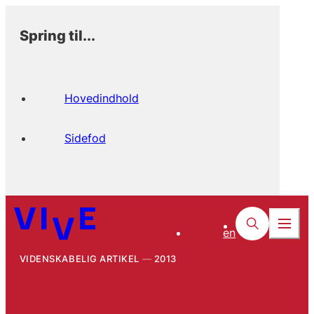
Spring til...
Hovedindhold
Sidefod
en
VIDENSKABELIG ARTIKEL
2013