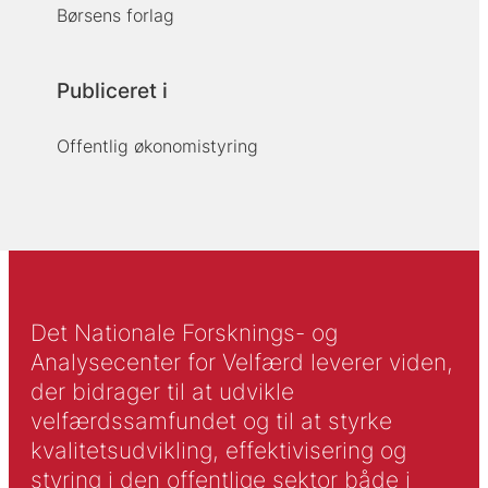
Børsens forlag
Publiceret i
Offentlig økonomistyring
Det Nationale Forsknings- og
Analysecenter for Velfærd leverer viden,
der bidrager til at udvikle
velfærdssamfundet og til at styrke
kvalitetsudvikling, effektivisering og
styring i den offentlige sektor både i