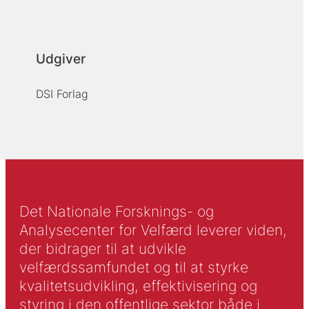
Udgiver
DSI Forlag
Det Nationale Forsknings- og
Analysecenter for Velfærd leverer viden,
der bidrager til at udvikle
velfærdssamfundet og til at styrke
kvalitetsudvikling, effektivisering og
styring i den offentlige sektor både i