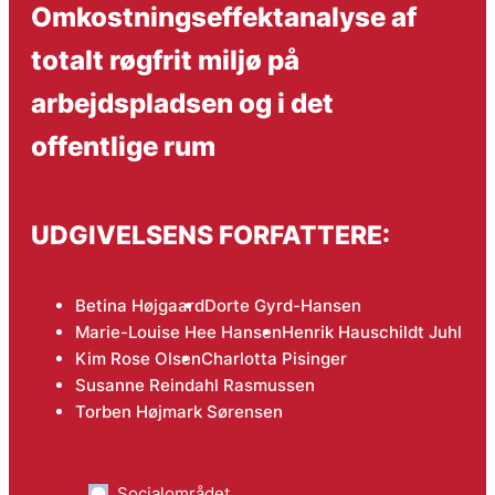
Omkostningseffektanalyse af
totalt røgfrit miljø på
arbejdspladsen og i det
offentlige rum
UDGIVELSENS FORFATTERE:
Betina Højgaard
Dorte Gyrd-Hansen
Marie-Louise Hee Hansen
Henrik Hauschildt Juhl
Kim Rose Olsen
Charlotta Pisinger
Susanne Reindahl Rasmussen
Torben Højmark Sørensen
Socialområdet