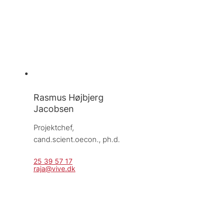
Rasmus Højbjerg
Jacobsen
Projektchef, 
cand.scient.oecon., ph.d.
25 39 57 17
raja@vive.dk