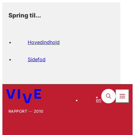
Spring til...
Hovedindhold
Sidefod
en
RAPPORT
2010