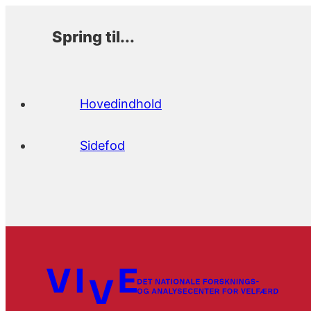
Spring til...
Hovedindhold
Sidefod