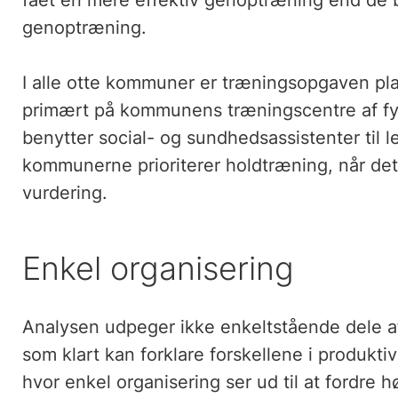
fået en mere effektiv genoptræning end de b
genoptræning.
I alle otte kommuner er træningsopgaven pla
primært på kommunens træningscentre af fys
benytter social- og sundhedsassistenter til l
kommunerne prioriterer holdtræning, når det
vurdering.
Enkel organisering
Analysen udpeger ikke enkeltstående dele af
som klart kan forklare forskellene i produkt
hvor enkel organisering ser ud til at fordre h