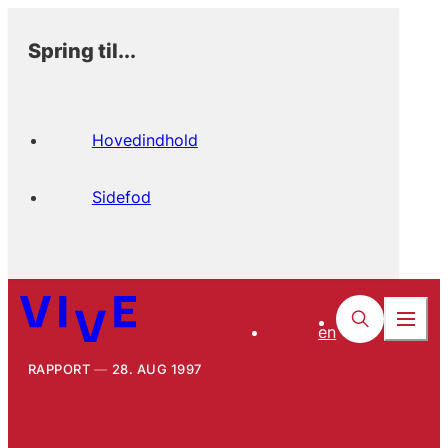
Spring til...
Hovedindhold
Sidefod
en
RAPPORT
28. AUG 1997