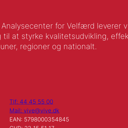
nalysecenter for Velfærd leverer vid
l at styrke kvalitetsudvikling, effek
uner, regioner og nationalt.
Tlf: 44 45 55 00
Mail: vive@vive.dk
EAN: 5798000354845