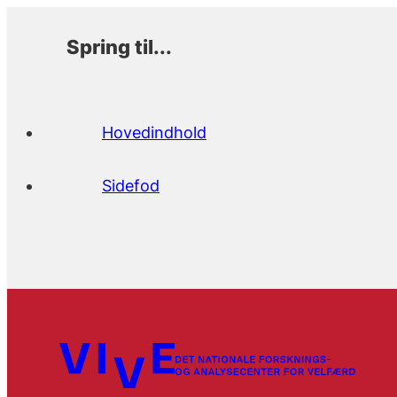
Spring til...
Hovedindhold
Sidefod