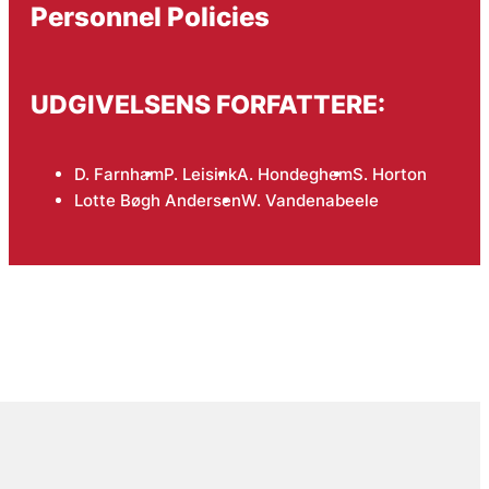
Personnel Policies
UDGIVELSENS FORFATTERE:
D. Farnham
P. Leisink
A. Hondeghem
S. Horton
Lotte Bøgh Andersen
W. Vandenabeele