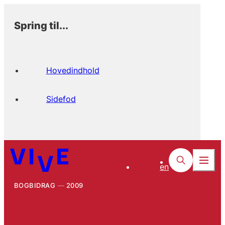
Spring til...
Hovedindhold
Sidefod
en
BOGBIDRAG
2009