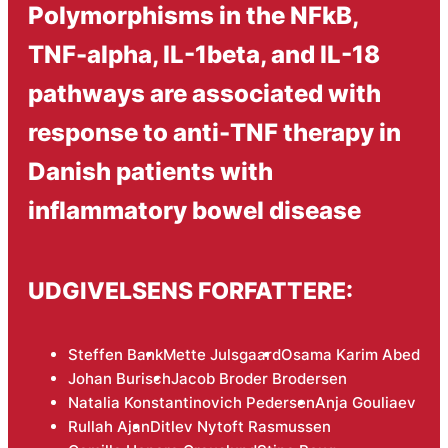
Polymorphisms in the NFkB,
TNF-alpha, IL-1beta, and IL-18
pathways are associated with
response to anti-TNF therapy in
Danish patients with
inflammatory bowel disease
UDGIVELSENS FORFATTERE:
Steffen Bank
Mette Julsgaard
Osama Karim Abed
Johan Burisch
Jacob Broder Brodersen
Natalia Konstantinovich Pedersen
Anja Gouliaev
Rullah Ajan
Ditlev Nytoft Rasmussen