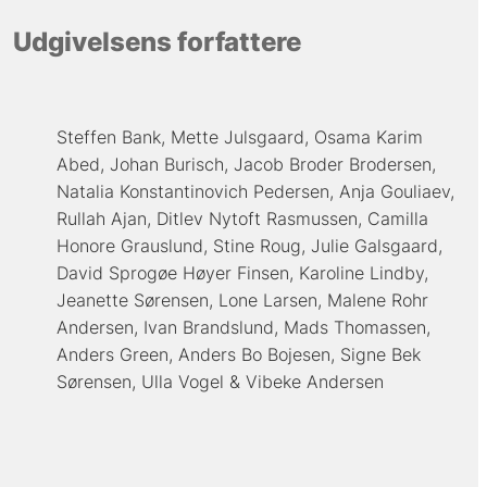
Udgivelsens forfattere
Steffen Bank
Mette Julsgaard
Osama Karim
Abed
Johan Burisch
Jacob Broder Brodersen
Natalia Konstantinovich Pedersen
Anja Gouliaev
Rullah Ajan
Ditlev Nytoft Rasmussen
Camilla
Honore Grauslund
Stine Roug
Julie Galsgaard
David Sprogøe Høyer Finsen
Karoline Lindby
Jeanette Sørensen
Lone Larsen
Malene Rohr
Andersen
Ivan Brandslund
Mads Thomassen
Anders Green
Anders Bo Bojesen
Signe Bek
Sørensen
Ulla Vogel
Vibeke Andersen