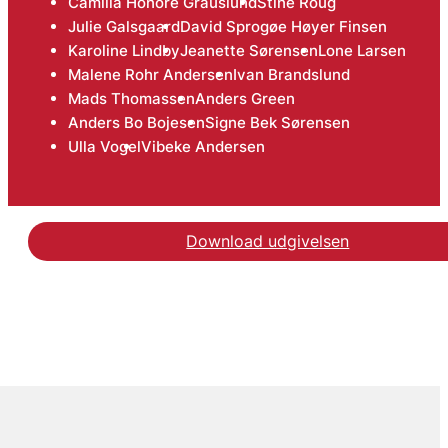
Camilla Honore Grauslund
Stine Roug
Julie Galsgaard
David Sprogøe Høyer Finsen
Karoline Lindby
Jeanette Sørensen
Lone Larsen
Malene Rohr Andersen
Ivan Brandslund
Mads Thomassen
Anders Green
Anders Bo Bojesen
Signe Bek Sørensen
Ulla Vogel
Vibeke Andersen
Download udgivelsen
Læs den videnskabelige 