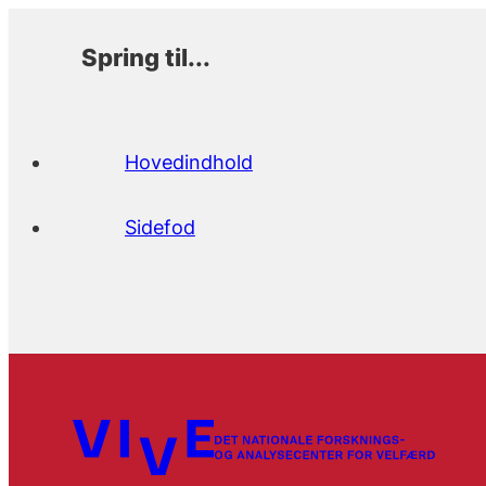
Spring til...
Hovedindhold
Sidefod