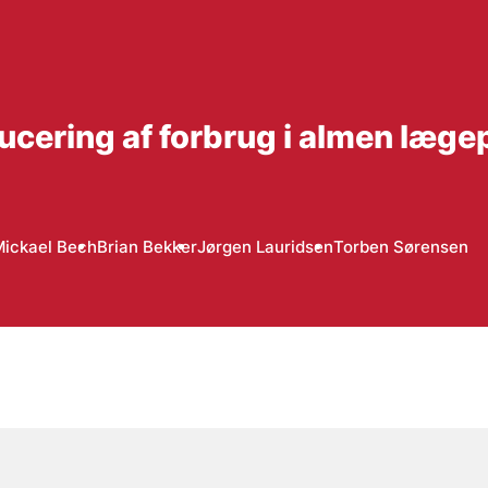
cering af forbrug i almen læge
Mickael Bech
Brian Bekker
Jørgen Lauridsen
Torben Sørensen