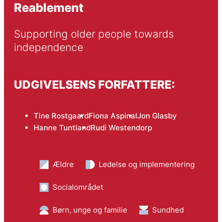
Reablement
Supporting older people towards 
independence
UDGIVELSENS FORFATTERE:
Tine Rostgaard
Fiona Aspinal
Jon Glasby
Hanne Tuntland
Rudi Westendorp
Ældre
Ledelse og implementering
Socialområdet
Børn, unge og familie
Sundhed