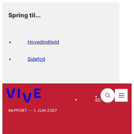
Spring til...
Hovedindhold
Sidefod
en
RAPPORT
1. JUN 2007