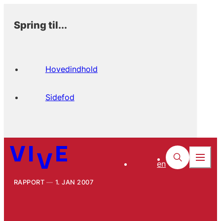
Spring til...
Hovedindhold
Sidefod
en
RAPPORT
1. JAN 2007