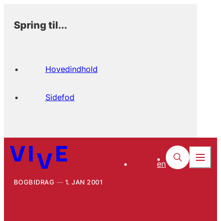
Spring til...
Hovedindhold
Sidefod
en
BOGBIDRAG
1. JAN 2001