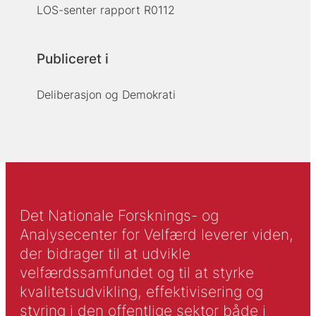
LOS-senter rapport R0112
Publiceret i
Deliberasjon og Demokrati
Det Nationale Forsknings- og
Analysecenter for Velfærd leverer viden,
der bidrager til at udvikle
velfærdssamfundet og til at styrke
kvalitetsudvikling, effektivisering og
styring i den offentlige sektor både i