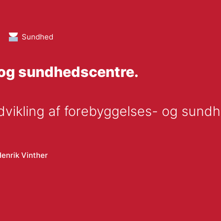
Sundhed
 og sundhedscentre.
udvikling af forebyggelses- og sun
enrik Vinther