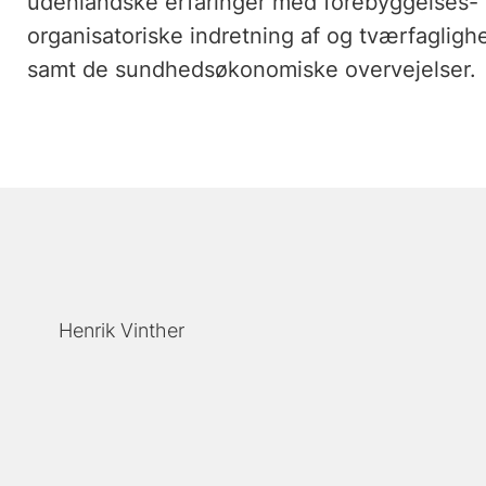
udenlandske erfaringer med forebyggelses- 
organisatoriske indretning af og tværfagligh
samt de sundhedsøkonomiske overvejelser.
Henrik Vinther