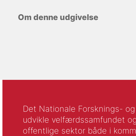
Om denne udgivelse
Det Nationale Forsknings- og A
udvikle velfærdssamfundet og ti
offentlige sektor både i komm