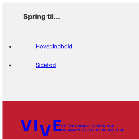
Spring til...
Hovedindhold
Sidefod