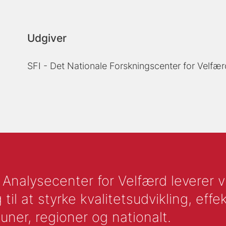
Udgiver
SFI - Det Nationale Forskningscenter for Velfær
nalysecenter for Velfærd leverer vid
l at styrke kvalitetsudvikling, effek
uner, regioner og nationalt.