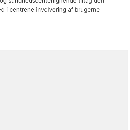
og sundhedscenterlignende tiltag den
ed i centrene involvering af brugerne