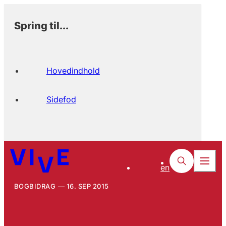
Spring til...
Hovedindhold
Sidefod
en
BOGBIDRAG
16. SEP 2015