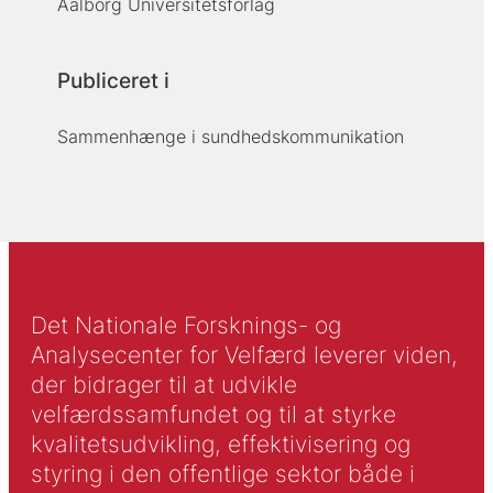
Aalborg Universitetsforlag
Publiceret i
Sammenhænge i sundhedskommunikation
Det Nationale Forsknings- og
Analysecenter for Velfærd leverer viden,
der bidrager til at udvikle
velfærdssamfundet og til at styrke
kvalitetsudvikling, effektivisering og
styring i den offentlige sektor både i