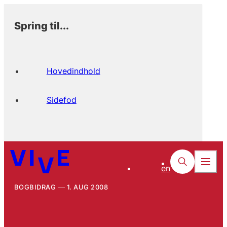
Spring til...
Hovedindhold
Sidefod
en
BOGBIDRAG
1. AUG 2008