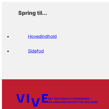
Spring til...
Hovedindhold
Sidefod