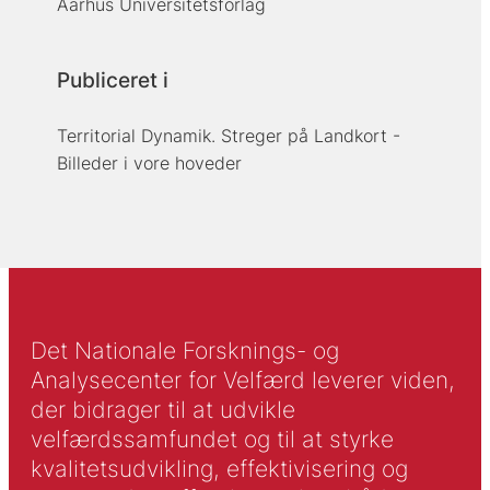
Aarhus Universitetsforlag
Publiceret i
Territorial Dynamik. Streger på Landkort -
Billeder i vore hoveder
Det Nationale Forsknings- og
Analysecenter for Velfærd leverer viden,
der bidrager til at udvikle
velfærdssamfundet og til at styrke
kvalitetsudvikling, effektivisering og