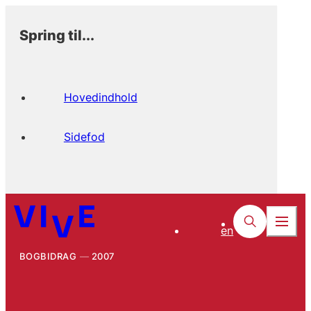
Spring til...
Hovedindhold
Sidefod
en
BOGBIDRAG
2007