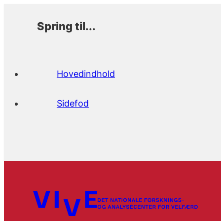
Spring til...
Hovedindhold
Sidefod