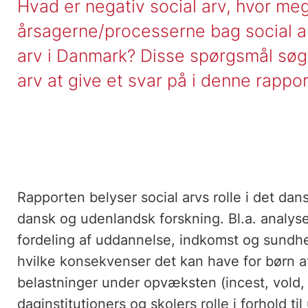
Hvad er negativ social arv, hvor m
årsagerne/processerne bag social ar
arv i Danmark? Disse spørgsmål søg
arv at give et svar på i denne rappor
Rapporten belyser social arvs rolle i det d
dansk og udenlandsk forskning. Bl.a. analysere
fordeling af uddannelse, indkomst og sundhe
hvilke konsekvenser det kan have for børn a
belastninger under opvæksten (incest, vold, k
daginstitutioners og skolers rolle i forhold t