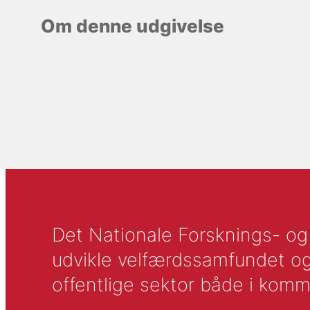
Om denne udgivelse
Det Nationale Forsknings- og A
udvikle velfærdssamfundet og ti
offentlige sektor både i komm