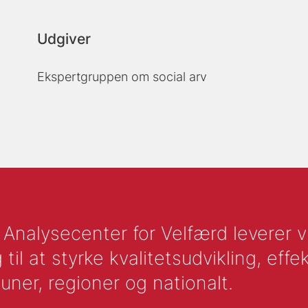
Udgiver
Ekspertgruppen om social arv
nalysecenter for Velfærd leverer vid
l at styrke kvalitetsudvikling, effek
uner, regioner og nationalt.