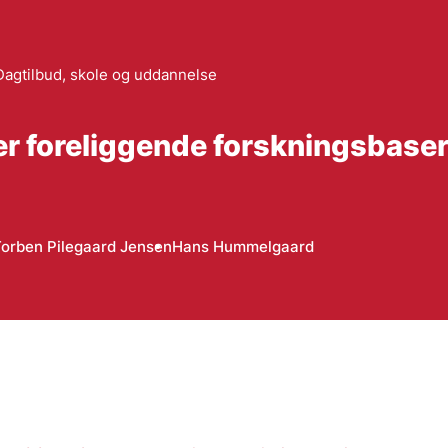
Dagtilbud, skole og uddannelse
ver foreliggende forskningsbase
orben Pilegaard Jensen
Hans Hummelgaard