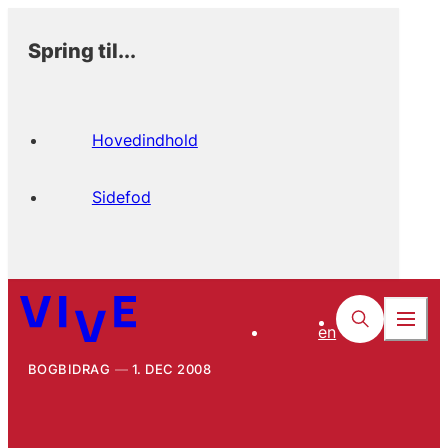
Spring til...
Hovedindhold
Sidefod
en
BOGBIDRAG
1. DEC 2008