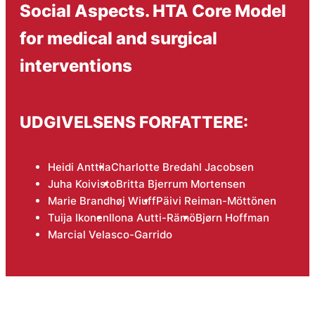
Social Aspects. HTA Core Model
for medical and surgical
interventions
UDGIVELSENS FORFATTERE:
Heidi Anttila
Charlotte Bredahl Jacobsen
Juha Koivisto
Britta Bjerrum Mortensen
Marie Brandhøj Wiuff
Päivi Reiman-Möttönen
Tuija Ikonen
Ilona Autti-Rämö
Bjørn Hoffman
Marcial Velasco-Garrido