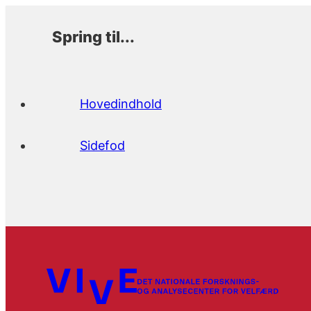
Spring til...
Hovedindhold
Sidefod