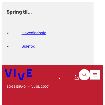
Spring til...
Hovedindhold
Sidefod
en
BOGBIDRAG
1. JUL 2007