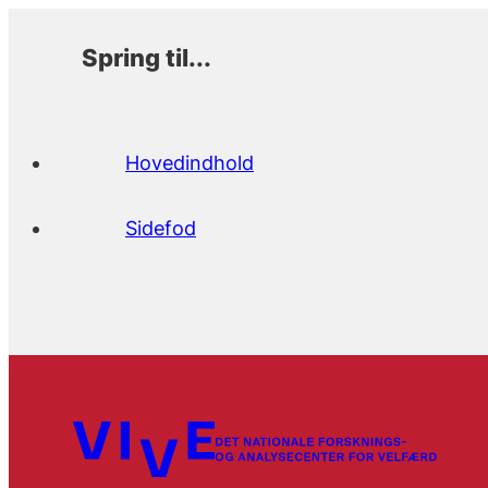
Spring til...
Hovedindhold
Sidefod