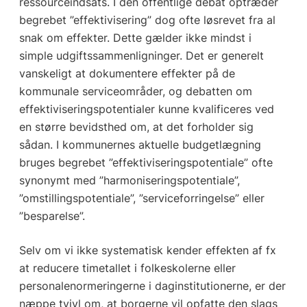
ressourceindsats. I den offentlige debat optræder
begrebet ”effektivisering” dog ofte løsrevet fra al
snak om effekter. Dette gælder ikke mindst i
simple udgiftssammenligninger. Det er generelt
vanskeligt at dokumentere effekter på de
kommunale serviceområder, og debatten om
effektiviseringspotentialer kunne kvalificeres ved
en større bevidsthed om, at det forholder sig
sådan. I kommunernes aktuelle budgetlægning
bruges begrebet ”effektiviseringspotentiale” ofte
synonymt med ”harmoniseringspotentiale”,
”omstillingspotentiale”, ”serviceforringelse” eller
”besparelse”.
Selv om vi ikke systematisk kender effekten af fx
at reducere timetallet i folkeskolerne eller
personalenormeringerne i daginstitutionerne, er der
næppe tvivl om, at borgerne vil opfatte den slags