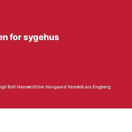
en for sygehus
igil Boll Hansen
Stine Hovgaard Vested
Lars Engberg