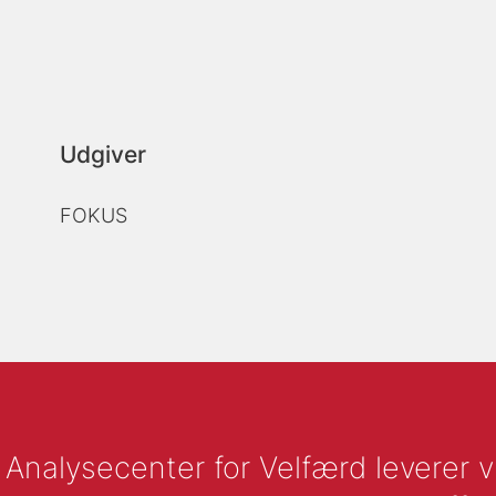
Udgiver
FOKUS
nalysecenter for Velfærd leverer vid