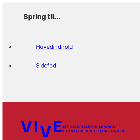
Spring til...
Hovedindhold
Sidefod