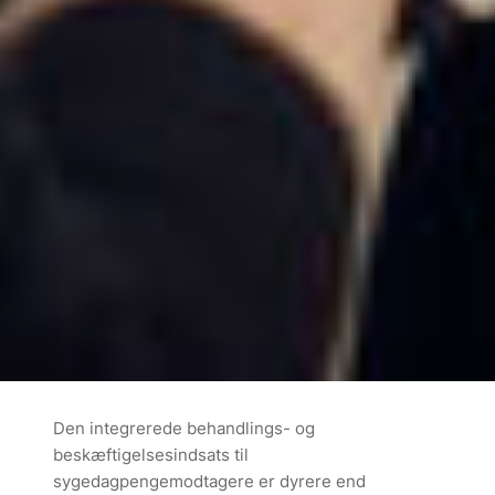
Den integrerede behandlings- og
beskæftigelsesindsats til
sygedagpengemodtagere er dyrere end