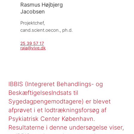
Rasmus Højbjerg
Jacobsen
Projektchef, 
cand.scient.oecon., ph.d.
25 39 57 17
raja@vive.dk
IBBIS (Integreret Behandlings- og
BeskæftigelsesIndsats til
Sygedagpengemodtagere) er blevet
afprøvet i et lodtrækningsforsøg af
Psykiatrisk Center København.
Resultaterne i denne undersøgelse viser,