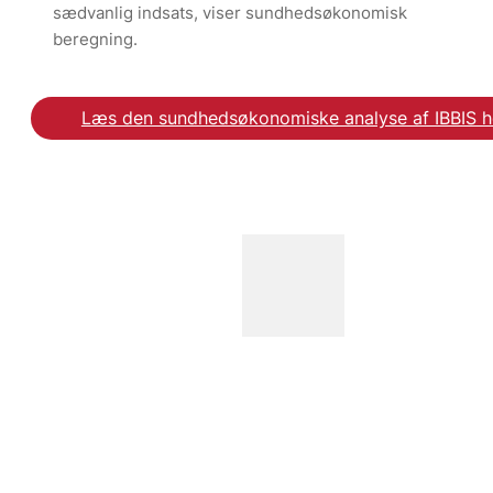
sædvanlig indsats, viser sundhedsøkonomisk
beregning.
Læs den sundhedsøkonomiske analyse af IBBIS h