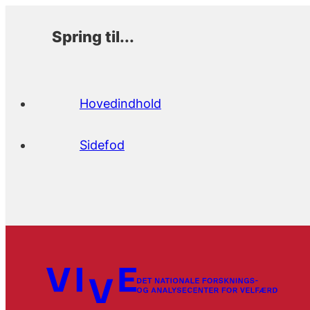
Spring til...
Hovedindhold
Sidefod