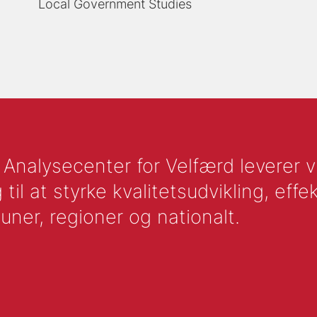
Local Government Studies
nalysecenter for Velfærd leverer vid
l at styrke kvalitetsudvikling, effek
uner, regioner og nationalt.