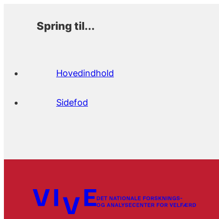
Spring til...
Hovedindhold
Sidefod