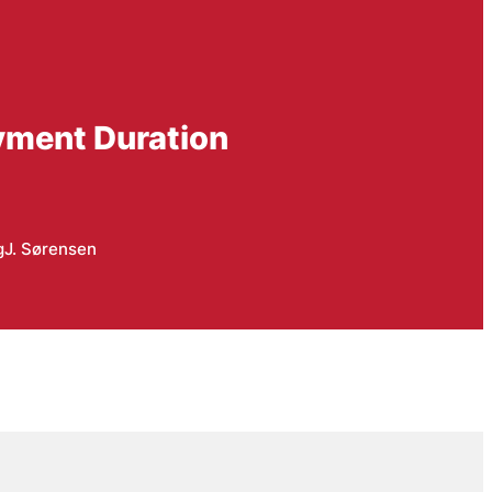
yment Duration
g
J. Sørensen