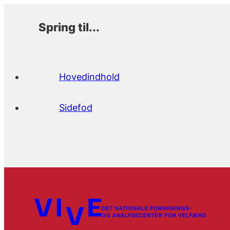
Spring til...
Hovedindhold
Sidefod