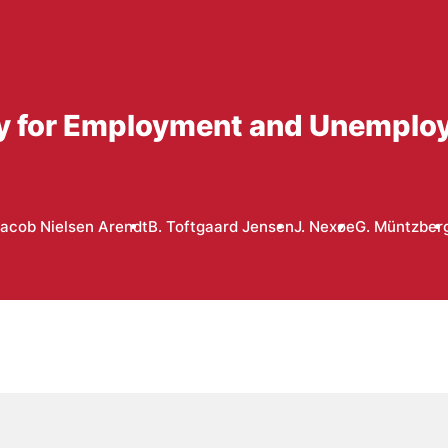
cy for Employment and Unemplo
acob Nielsen Arendt
B. Toftgaard Jensen
J. Nexøe
G. Müntzber