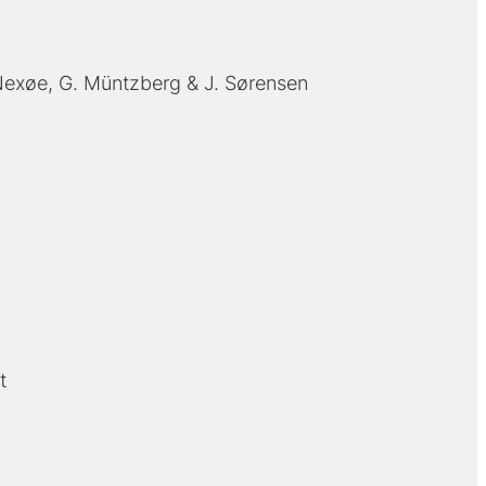
Nexøe
G. Müntzberg
J. Sørensen
t