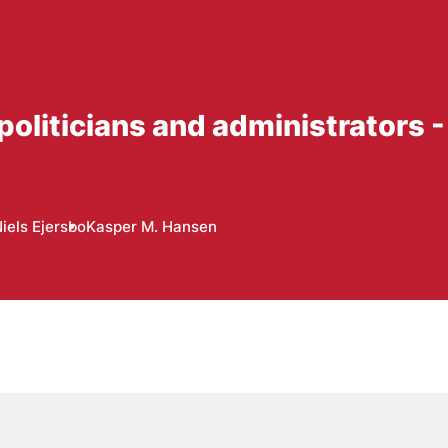
oliticians and administrators -
iels Ejersbo
Kasper M. Hansen