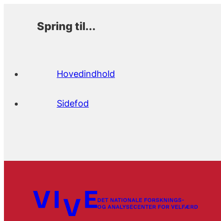
Spring til...
Hovedindhold
Sidefod