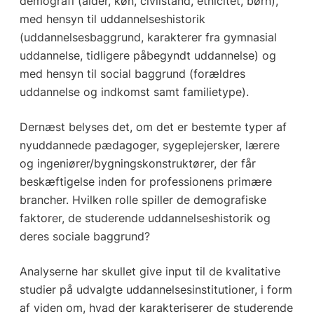
demografi (alder, køn, civilstand, etnicitet, børn),
med hensyn til uddannelseshistorik
(uddannelsesbaggrund, karakterer fra gymnasial
uddannelse, tidligere påbegyndt uddannelse) og
med hensyn til social baggrund (forældres
uddannelse og indkomst samt familietype).
Dernæst belyses det, om det er bestemte typer af
nyuddannede pædagoger, sygeplejersker, lærere
og ingeniører/bygningskonstruktører, der får
beskæftigelse inden for professionens primære
brancher. Hvilken rolle spiller de demografiske
faktorer, de studerende uddannelseshistorik og
deres sociale baggrund?
Analyserne har skullet give input til de kvalitative
studier på udvalgte uddannelsesinstitutioner, i form
af viden om, hvad der karakteriserer de studerende