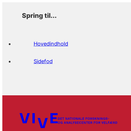
Spring til...
Hovedindhold
Sidefod