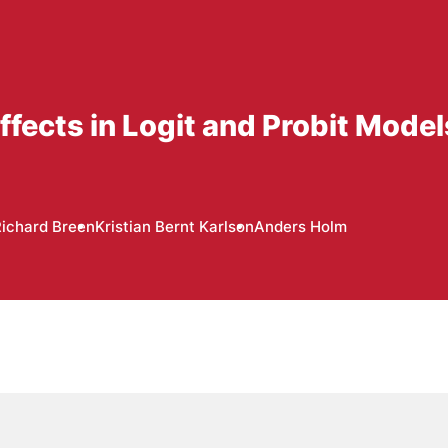
Effects in Logit and Probit Model
ichard Breen
Kristian Bernt Karlson
Anders Holm