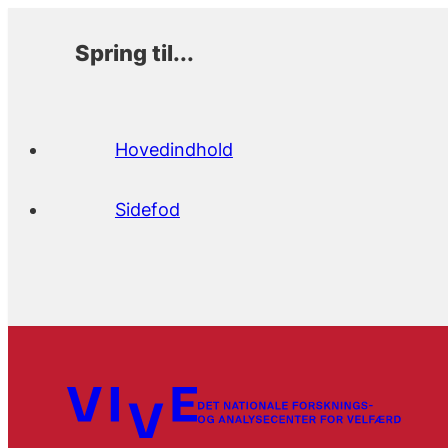
Spring til...
Hovedindhold
Sidefod