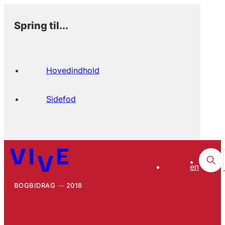
Spring til...
Hovedindhold
Sidefod
en
BOGBIDRAG
2018