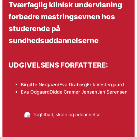
Tværfaglig klinisk undervisning
forbedre mestringsevnen hos
studerende på
sundhedsuddannelserne
UDGIVELSENS FORFATTERE:
Birgitte Nørgaard
Eva Draborg
Erik Vestergaard
Eva Odgaard
Didde Cramer Jensen
Jan Sørensen
Dagtilbud, skole og uddannelse